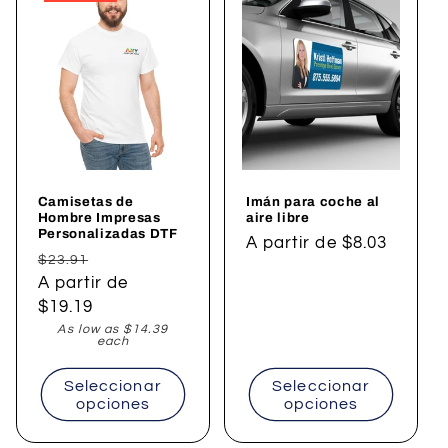
Camisetas de
Imán para coche al
Hombre Impresas
aire libre
Personalizadas DTF
Precio
A partir de $8.03
Precio
Precio
$23.91
habitual
habitual
A partir de
de
$19.19
oferta
As low as $14.39
each
Seleccionar
Seleccionar
opciones
opciones