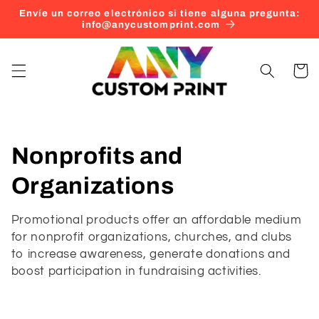
Ir
Envíe un correo electrónico si tiene alguna pregunta:
directamente
info@anycustomprint.com
al contenido
Carrito
C
Nonprofits and
o
Organizations
l
Promotional products offer an affordable medium
for nonprofit organizations, churches, and clubs
e
to increase awareness, generate donations and
c
boost participation in fundraising activities.
c