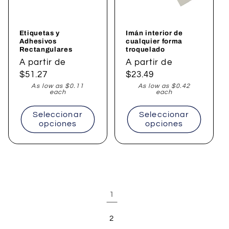
Etiquetas y
Imán interior de
Adhesivos
cualquier forma
Rectangulares
troquelado
Precio
A partir de
Precio
A partir de
habitual
$51.27
habitual
$23.49
As low as $0.11
As low as $0.42
each
each
Seleccionar
Seleccionar
opciones
opciones
1
2