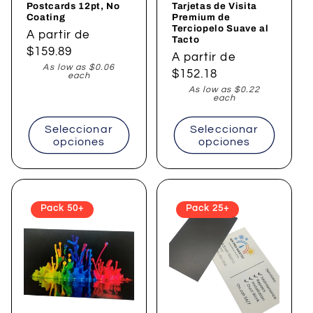
Postcards 12pt, No
Tarjetas de Visita
Coating
Premium de
Terciopelo Suave al
Precio
A partir de
Tacto
habitual
$159.89
Precio
A partir de
As low as $0.06
habitual
$152.18
each
As low as $0.22
each
Seleccionar
Seleccionar
opciones
opciones
Pack 50+
Pack 25+