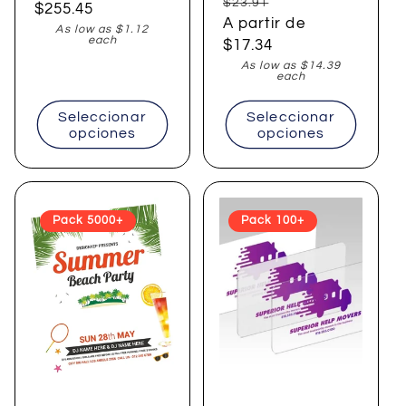
Precio
Precio
$23.91
habitual
$255.45
habitual
A partir de
de
As low as $1.12
each
$17.34
oferta
As low as $14.39
each
Seleccionar
Seleccionar
opciones
opciones
Pack 5000+
Pack 100+