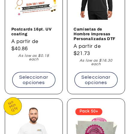
Postcards 16pt. UV
Camisetas de
coating
Hombre Impresas
Personalizadas DTF
Precio
A partir de
Precio
A partir de
habitual
$40.86
habitual
$21.73
As low as $0.18
each
As low as $16.30
each
Seleccionar
Seleccionar
opciones
opciones
No
Min
Qty
Pack 50+