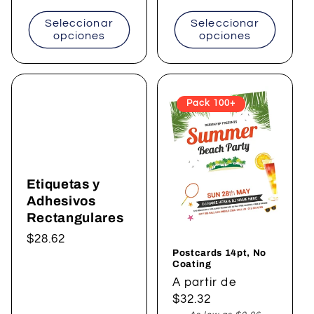
Seleccionar
Seleccionar
opciones
opciones
Pack 100+
Etiquetas y
Adhesivos
Rectangulares
Precio
$28.62
Postcards 14pt, No
habitual
Coating
Precio
A partir de
habitual
$32.32