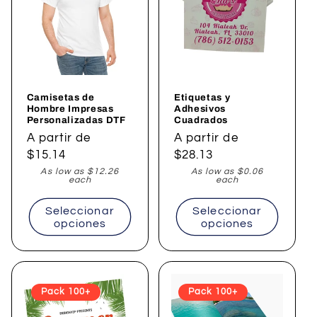
Camisetas de
Etiquetas y
Hombre Impresas
Adhesivos
Personalizadas DTF
Cuadrados
Precio
A partir de
Precio
A partir de
habitual
$15.14
habitual
$28.13
As low as $12.26
As low as $0.06
each
each
Seleccionar
Seleccionar
opciones
opciones
Pack 100+
Pack 100+