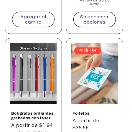
As low as $0.06
each
Agregar al
Seleccionar
carrito
opciones
Pack 10+
Bolígrafos brillantes
Folletos
grabados con láser.
Precio
A partir de
Precio
A partir de $1.94
habitual
$35.56