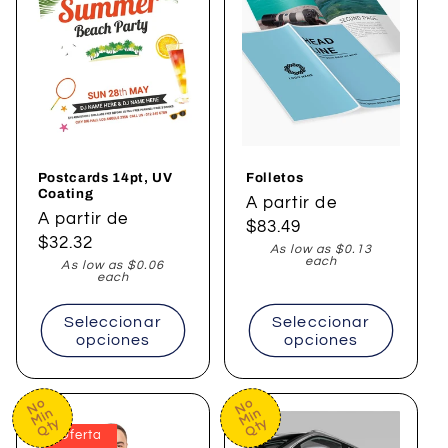
Postcards 14pt, UV
Folletos
Coating
Precio
A partir de
Precio
A partir de
habitual
$83.49
habitual
$32.32
As low as $0.13
each
As low as $0.06
each
Seleccionar
Seleccionar
opciones
opciones
No
No
Min
Min
Qty
Qty
Oferta