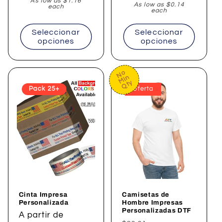
habitual
As low as $1.16
As low as $0.14
each
each
Seleccionar
Seleccionar
opciones
opciones
No
Min
Qty
Pack 25+
Oferta
Cinta Impresa
Camisetas de
Personalizada
Hombre Impresas
Personalizadas DTF
Precio
A partir de