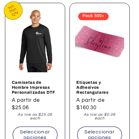
No
Min
Qty
Pack 500+
Camisetas de
Etiquetas y
Hombre Impresas
Adhesivos
Personalizadas DTF
Rectangulares
Precio
A partir de
Precio
A partir de
habitual
$25.06
habitual
$160.30
As low as $25.06
As low as $0.06
each
each
Seleccionar
Seleccionar
opciones
opciones