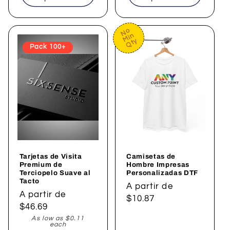
No
Min
Qty
Pack 100+
Tarjetas de Visita
Camisetas de
Premium de
Hombre Impresas
Terciopelo Suave al
Personalizadas DTF
Tacto
Precio
A partir de
Precio
A partir de
habitual
$10.87
habitual
$46.69
As low as $0.11
each