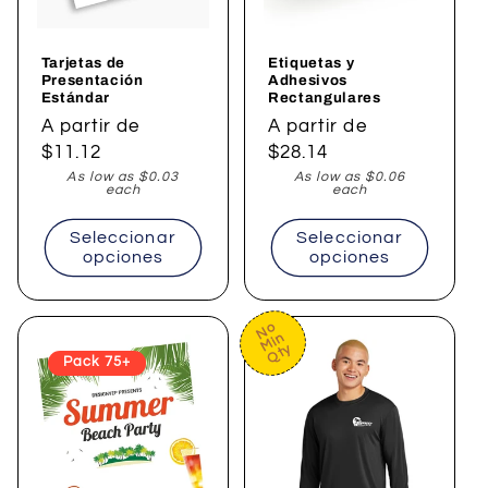
Tarjetas de
Etiquetas y
Presentación
Adhesivos
Estándar
Rectangulares
Precio
A partir de
Precio
A partir de
habitual
$11.12
habitual
$28.14
As low as $0.03
As low as $0.06
each
each
Seleccionar
Seleccionar
opciones
opciones
No
Min
Qty
Pack 75+